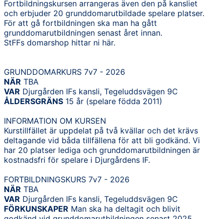
Fortbildningskursen arrangeras även den på kansliet
och erbjuder 20 grunddomarutbildade spelare platser.
För att gå fortbildningen ska man ha gått
grunddomarutbildningen senast året innan.
StFFs domarshop hittar ni här.
GRUNDDOMARKURS 7v7 - 2026
NÄR
TBA
VAR
Djurgården IFs kansli, Tegeluddsvägen 9C
ÅLDERSGRÄNS
15 år (spelare födda 2011)
INFORMATION OM KURSEN
Kurstillfället är uppdelat på två kvällar och det krävs
deltagande vid båda tillfällena för att bli godkänd. Vi
har 20 platser lediga och grunddomarutbildningen är
kostnadsfri för spelare i Djurgårdens IF.
FORTBILDNINGSKURS 7v7 - 2026
NÄR
TBA
VAR
Djurgården IFs kansli, Tegeluddsvägen 9C
FÖRKUNSKAPER
Man ska ha deltagit och blivit
godkänd vid grunddomarutbildningen senast 2025