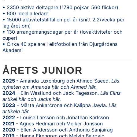
• 2350 aktiva deltagare (1790 pojkar, 560 flickor)
• 600 ideella ledare
• 15000 aktivitetstillfällen per år (snitt 2,2/vecka per
lag året om)
• 130 arrangemangsdagar per år (lovaktiviteter och
cuper)
• Cirka 40 spelare i elitfotbollen från Djurgårdens
Akademi
ÅRETS JUNIOR
2025 -
Amanda Luxenburg och Ahmed Saeed.
Läs
nyheten om
Amanda här
och
Ahmed här
.
2024
- Elin Westlund och Jack Tagesson.
Läs Elins
artikel här
och
Jacks här
.
2023
- Märta Ankarcrona och Kalipha Jawla.
Läs
artikeln här.
2022
- Louise Larsson och Jonathan Karlsson
2021
- Agnes Hedman och Melker Jonsson
2020
- Ellen Andersson och Anthonio Sanjairag
2019
- Hanna Ekengren och Melvin Bajrovic