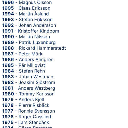
1996
- Magnus Olsson
1995
- Claes Eriksson
1994
- Martin Åslund
1993
- Stefan Eriksson
1992
- Johan Andersson
1991
- Kristoffer Kindbom
1990
- Martin Nilsson
1989
- Patrik Luxenburg
1988
- Rickard Hammarstedt
1987
- Peter Mörk
1986
- Anders Almgren
1985
- Pär Millqvist
1984
- Stefan Rehn
1983
- Johan Westman
1982
- Joakim Sjöström
1981
- Anders Westberg
1980
- Tommy Karlsson
1979
- Anders Kjell
1978
- Pierre Risbäck
1977
- Ronnie Svensson
1976
- Roger Casslind
1975
- Lars Stenbäck
1974
- Göran Berggren