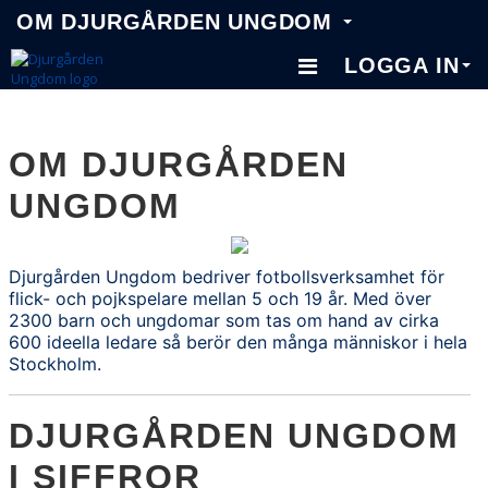
OM DJURGÅRDEN UNGDOM
LOGGA IN
OM DJURGÅRDEN
OM DJURGÅRDEN
KNATTESKOLA 5-6 ÅR
UNGDOM
BARNFOTBOLL 7-12 ÅR
UNGDOMSFOTBOLL 13-19 ÅR
Djurgården Ungdom bedriver fotbollsverksamhet för
flick- och pojkspelare mellan 5 och 19 år. Med över
AKADEMI & LAG 2
2300 barn och ungdomar som tas om hand av cirka
600 ideella ledare så berör den många människor i hela
ANLÄGGNINGAR
Stockholm.
DJURGÅRDEN UNGDOM
I SIFFROR