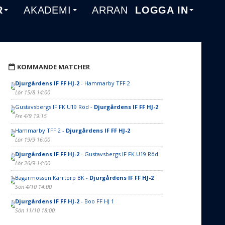
R
AKADEMI
ARRANGEMANG
LOGGA IN
KOMMANDE MATCHER
Djurgårdens IF FF HJ-2
- Hammarby TFF 2
Lör 15/8 14:00
Gustavsbergs IF FK U19 Röd -
Djurgårdens IF FF HJ-2
Fre 4/9 19:15
Hammarby TFF 2 -
Djurgårdens IF FF HJ-2
Lör 19/9 16:00
Djurgårdens IF FF HJ-2
- Gustavsbergs IF FK U19 Röd
Lör 26/9 14:00
Bagarmossen Kärrtorp BK -
Djurgårdens IF FF HJ-2
Sön 4/10 14:00
Djurgårdens IF FF HJ-2
- Boo FF HJ 1
Sön 11/10 18:00