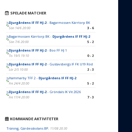
SPELADE MATCHER
Djurgårdens IF FF HJ-2
- Bagarmossen Kärrtorp BK
Sön 14/6 20:00
3 - 6
Bagarmossen Kärrtorp BK -
Djurgårdens IF FF HJ-2
Sön 7/6 20:00
5 - 2
Djurgårdens IF FF HJ-2
- Boo FF HJ 1
Tis 19/5 19:10
0 - 2
Djurgårdens IF FF HJ-2
- Gustavsbergs IF FK U19 Röd
Lör 2/5 10:00
2 - 3
Hammarby TFF 2 -
Djurgårdens IF FF HJ-2
Fre 24/4 20:00
5 - 2
Djurgårdens IF FF HJ-2
- Gröndals IK Vit 2026
Fre 17/4 20:00
7 - 3
KOMMANDE AKTIVITETER
Träning, Gärdesskolans BP
, 11/08 20:30