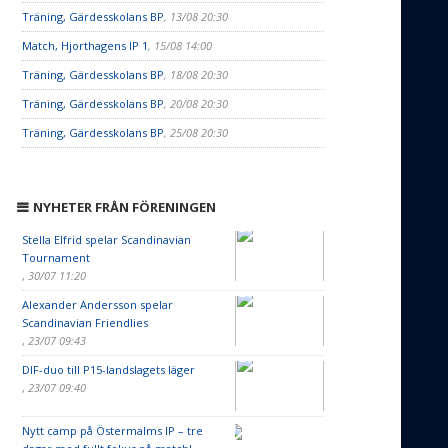
Träning, Gärdesskolans BP
, 13/08 20:30
Match, Hjorthagens IP 1
, 15/08 14:00
Träning, Gärdesskolans BP
, 18/08 20:30
Träning, Gärdesskolans BP
, 20/08 20:30
Träning, Gärdesskolans BP
, 25/08 20:30
NYHETER FRÅN FÖRENINGEN
Stella Elfrid spelar Scandinavian
Tournament
,
30/07 11:20
Alexander Andersson spelar
Scandinavian Friendlies
,
23/07 09:43
DIF-duo till P15-landslagets läger
,
23/07 09:40
Nytt camp på Östermalms IP – tre